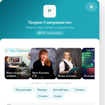
Творим Совершенство
Telegram-канал клиники о здоровье зубов
150+ подписчиков
Консультация в
Врач Курчина
клинике
Е.В.
Наша команда
Полезные советы
← листайте — свежие посты из канала
Имплантация
Виниры
Детский врач
Гигиена
Отзывы
Акции