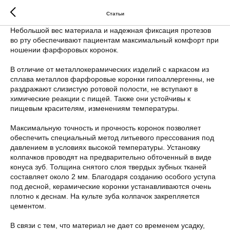
оттенок, что очень важно при протезировании передних
зубов.
Статьи
Небольшой вес материала и надежная фиксация протезов
во рту обеспечивают пациентам максимальный комфорт при
ношении фарфоровых коронок.
В отличие от металлокерамических изделий с каркасом из
сплава металлов фарфоровые коронки гипоаллергенны, не
раздражают слизистую ротовой полости, не вступают в
химические реакции с пищей. Также они устойчивы к
пищевым красителям, изменениям температуры.
Максимальную точность и прочность коронок позволяет
обеспечить специальный метод литьевого прессования под
давлением в условиях высокой температуры. Установку
колпачков проводят на предварительно обточенный в виде
конуса зуб. Толщина снятого слоя твердых зубных тканей
составляет около 2 мм. Благодаря созданию особого уступа
под десной, керамические коронки устанавливаются очень
плотно к деснам. На культе зуба колпачок закрепляется
цементом.
В связи с тем, что материал не дает со временем усадку,