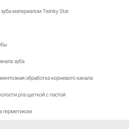
зуба материалом Twinky Star
мбы
анала зуба
ментозная обработка корневого канала
Заказать звонок
олости рта щеткой с пастой
Оставьте заявку, администратор свяжется
с вами и ответит на интересующие вопросы.
а герметиком