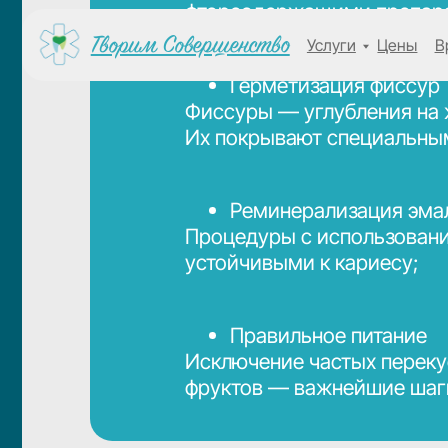
фторсодержащими препаратами, 
Творим Совершенство
Услуги
Цены
Врачи
Герметизация фиссур
Фиссуры — углубления на жевате
Их покрывают специальным гер
Реминерализация эмали
Процедуры с использованием фт
устойчивыми к кариесу;
Правильное питание
Исключение частых перекусов, и
фруктов — важнейшие шаги для 
Контроль вредных привыче
Сосание пальца, прикусывание г