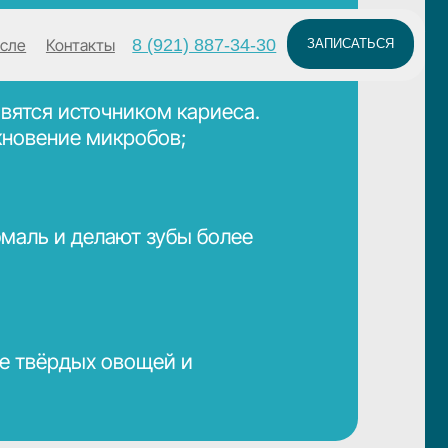
8 (921) 887-34-30
ы
ЗАПИСАТЬСЯ
чником кариеса.
икробов;
ают зубы более
 овощей и
нарушить прикус.