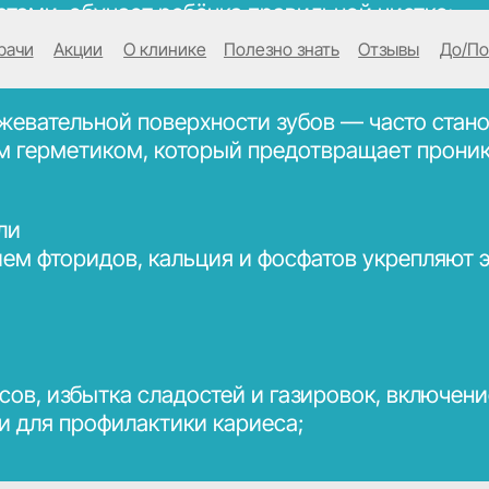
обучает ребёнка правильной чистке;
Акции
О клинике
Полезно знать
Отзывы
До/После
Контакт
льной поверхности зубов — часто становятся исто
метиком, который предотвращает проникновение м
оридов, кальция и фосфатов укрепляют эмаль и дел
збытка сладостей и газировок, включение твёрдых
профилактики кариеса;
к
уб и предметов, ротовое дыхание — всё это может 