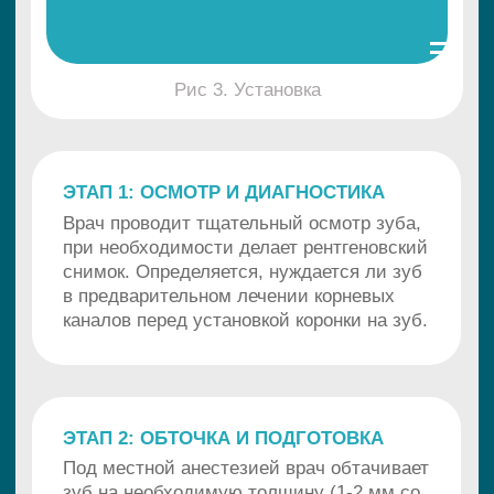
Рис 3. Установка
ЭТАП 1: ОСМОТР И ДИАГНОСТИКА
Врач проводит тщательный осмотр зуба,
при необходимости делает рентгеновский
снимок. Определяется, нуждается ли зуб
в предварительном лечении корневых
каналов перед установкой коронки на зуб.
ЭТАП 2: ОБТОЧКА И ПОДГОТОВКА
Под местной анестезией врач обтачивает
зуб на необходимую толщину (1-2 мм со
всех сторон). Эта процедура требует
высокой точности и мастерства, чтобы
обеспечить правильную посадку коронки
на зуб и предотвратить перегрев пульпы.