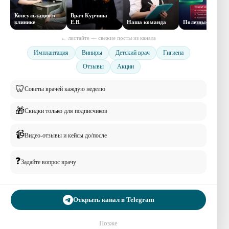
Консультация в
Врач Курчина
клинике
Е.В.
Наша команда
Полезные советы
← листайте — свежие посты из канала
Имплантация
Виниры
Детский врач
Гигиена
Отзывы
Акции
🦷
Советы врачей каждую неделю
🎁
Скидки только для подписчиков
📹
Видео-отзывы и кейсы до/после
❓
Задайте вопрос врачу
Открыть канал в Telegram
Позже