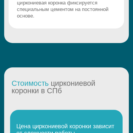
коронки варьируется в пределах 18
000 - 30 000 рублей. Стоимость
коронки на зуб не включает
стоимость предварительного
лечения (если оно требуется).
Многие клиники предлагают скидки
при установке нескольких коронок
одному пациенту.
Из чего складывается цена
коронки
В стоимость циркониевой коронки
входят следующие компоненты:
Диагностика и планирование
(рентген, осмотр,
консультация)
Обточка зуба и подготовка
(работа врача-стоматолога)
Снятие оттиска и подготовка
слепков к изготовлению
Изготовление временной
коронки из пластика
Компьютерное
проектирование и
моделирование циркониевой
коронки
Изготовление циркониевой