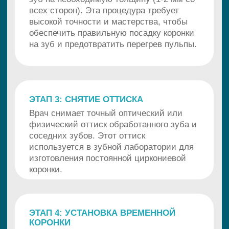
ЭТАП 3: СНЯТИЕ ОТТИСКА
Врач снимает точный оптический или
физический оттиск обработанного зуба и
соседних зубов. Этот оттиск
используется в зубной лаборатории для
изготовления постоянной циркониевой
коронки.
ЭТАП 4: УСТАНОВКА ВРЕМЕННОЙ
КОРОНКИ
На время изготовления постоянной
циркониевой коронки на зуб
устанавливается временная коронка из
пластика. Она защищает обработанный
зуб от внешних воздействий и позволяет
пациенту нормально функционировать,
пережевывая пищу и улыбаясь без
дискомфорта.
ЭТАП 5: ПРИМЕРКА И ФИКСАЦИЯ
ПОСТОЯННОЙ КОРОНКИ
При повторном визите врач удаляет
временную коронку с зуба и примеряет