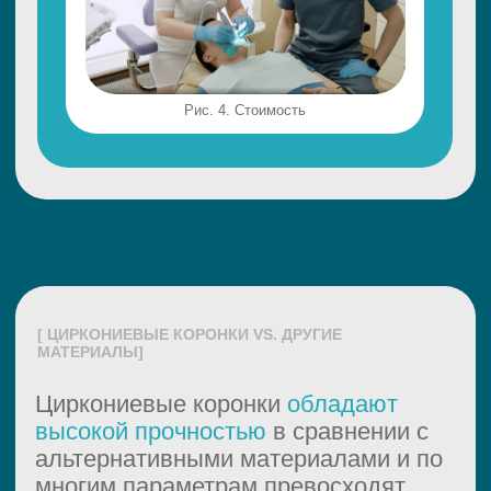
Как видно из таблицы,
циркониевые коронки
обладают высокой прочностью
и превосходят конкурентов по
всем ключевым параметрам.
Противопоказания к установке
циркониевых коронок
Циркониевые коронки безопасны и
гипоаллергенны, однако есть
некоторые ограничения:
Активное воспаление десны
(требуется предварительное
комплексное лечение)