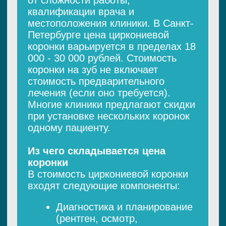
коронки в зубной лаборатории
Примерка коронки и
коррекция при необходимости
Фиксация на постоянный
цемент (процедура
цементирования)
Рис. 4. Стоимость
[
ЦИРКОНИЕВЫЕ КОРОНКИ VS. ДРУГИЕ
МАТЕРИАЛЫ
]
Циркониевые коронки
обладают
высокой прочностью
в сравнении с
альтернативными материалами и по
многим параметрам превосходят